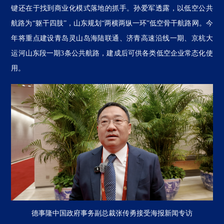
键还在于找到商业化模式落地的抓手。孙爱军透露，以低空公共
航路为“躯干四肢”，山东规划“两横两纵一环”低空骨干航路网。今
年将重点建设青岛灵山岛海陆联通、济青高速沿线一期、京杭大
运河山东段一期3条公共航路，建成后可供各类低空企业常态化使
用。
德事隆中国政府事务副总裁张传勇接受海报新闻专访